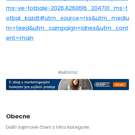
ms-ve-fotbale-2026.A260616_204701_ms-f
otbal_kazdt#utm_source=rss&utm_mediu
m=feed&utm_campaign=idnes&utm_cont
ent=main
Reklama
Obecne
Další zajímavé čtení z této kategorie.