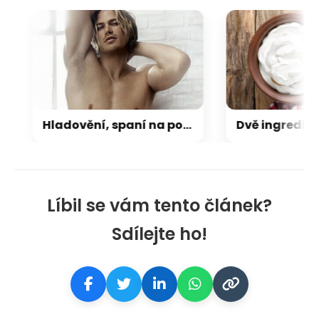
Hladovění, spaní na podlaze, krádeže. Hvězda Sexu ve městě přiznala těžké začátky
Líbil se vám tento článek?
Sdílejte ho!