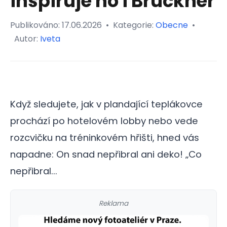
inspiruje ho i Brückner
Publikováno:
17.06.2026
•
Kategorie:
Obecne
•
Autor:
Iveta
Když sledujete, jak v plandající teplákovce
prochází po hotelovém lobby nebo vede
rozcvičku na tréninkovém hřišti, hned vás
napadne: On snad nepřibral ani deko! „Co
nepřibral...
Reklama