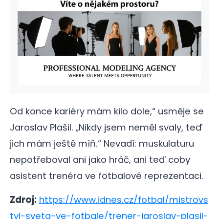
Od konce kariéry mám kilo dole,“ usměje se
Jaroslav Plašil. „Nikdy jsem neměl svaly, teď
jich mám ještě míň.“ Nevadí: muskulaturu
nepotřeboval ani jako hráč, ani teď coby
asistent trenéra ve fotbalové reprezentaci.
Zdroj:
https://www.idnes.cz/fotbal/mistrovs
tvi-sveta-ve-fotbale/trener-jaroslav-plasil-