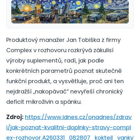
Produktový manažer Jan Tobiška z firmy
Complex v rozhovoru rozkrývá zákulisí
výroby suplementů, radí, jak podle
konkrétních parametrů poznat skutečně
funkční produkt, a vysvětluje, proč ani ten
nejdražší „nakopávač“ nevyřeší chronický
deficit mikroživin a spánku.
Zdroj:
https://www.idnes.cz/onadnes/zdrav
i/jak-poznat-kvalitni-doplnky-stravy-compl
ex-rozhovor.A260331_082807_koktejl_vanky