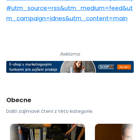
#utm_source=rss&utm_medium=feed&ut
m_campaign=idnes&utm_content=main
Reklama
Obecne
Další zajímavé čtení z této kategorie.