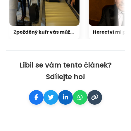
Zpožděný kufr vás může stát víc než letenka. Rozhoduje, co koupíte jako první
Líbil se vám tento článek?
Sdílejte ho!