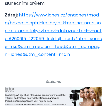
slunečními brýlemi.
Zdroj:
https://www.idnes.cz/onadnes/mod
a/bezne-dioptricke-bryle-ktere-se-na-slun
ci-automaticky-ztmavi-dokazou-to-i-v-aut
e.A260615_122059_koktejl_zust#utm_sourc
e=rss&utm_medium=feed&utm_campaig
n=idnes&utm_content=main
Reklama