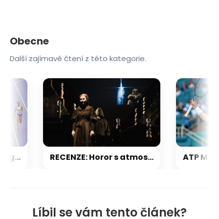
Obecne
Další zajímavé čtení z této kategorie.
ME v atletice 2026: Program 1. dne, největší hvězdy a obhájci z Říma
RECENZE: Horor s atmosférou, tušené zlo. V Draku inscenují Čarodějova učně
Líbil se vám tento článek?