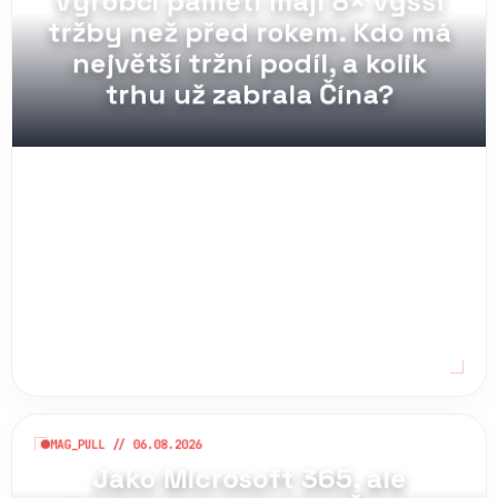
Výrobci pamětí mají 8× vyšší
tržby než před rokem. Kdo má
největší tržní podíl, a kolik
trhu už zabrala Čína?
MAG_PULL // 06.08.2026
Jako Microsoft 365, ale