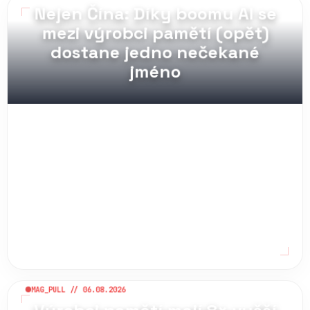
MAG_PULL // 07.08.2026
Nejen Čína: Díky boomu AI se
mezi výrobci pamětí (opět)
dostane jedno nečekané
jméno
MAG_PULL // 06.08.2026