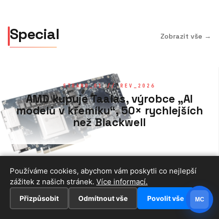
Special
Zobrazit vše →
STRAND_01 // REV_2026
AMD kupuje Taalas, výrobce „AI
modelů v křemíku“, 50× rychlejších
než Blackwell
Používáme cookies, abychom vám poskytli co nejlepší
zážitek z našich stránek.
Více informací.
Přizpůsobit
Odmítnout vše
Povolit vše
MC