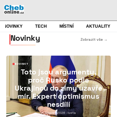
NOVINKY
TECH
MÍSTNÍ
AKTUALITY
Novinky
Zobrazit vše →
01
NOVINKY
Toto jsou argumenty,
proč Rusko podle
Ukrajinců do zimy uzavře
mír. Expert optimismus
nesdílí
7. August 2026
· Iveta