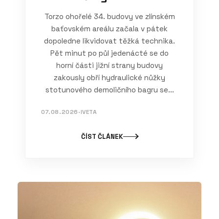
Torzo ohořelé 34. budovy ve zlínském
baťovském areálu začala v pátek
dopoledne likvidovat těžká technika.
Pět minut po půl jedenácté se do
horní části jižní strany budovy
zakously obří hydraulické nůžky
stotunového demoličního bagru se...
07.08.2026
·
IVETA
ČÍST ČLÁNEK