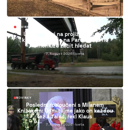
04
NOVINKY
Útočník hází na projíždějící auta
kameny. Policie na Pardubicku ho
nemůže začít hledat
7. August 2026
· Iveta
05
NOVINKY
Poslední rozloučení s Milanem
Knížákem: Odmítejme jako on každou
lež a faleš, řekl Klaus
7. August 2026
· Iveta