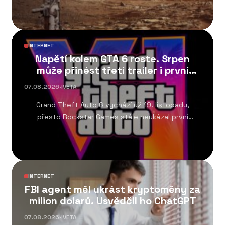
INTERNET
Napětí kolem GTA 6 roste. Srpen
může přinést třetí trailer i první
gameplay
07.08.2026
·
IVETA
Grand Theft Auto 6 vychází už 19. listopadu,
přesto Rockstar Games stále neukázal první
gameplay....
INTERNET
FBI agent měl ukrást kryptoměny za
milion dolarů. Usvědčil ho ChatGPT
07.08.2026
·
IVETA