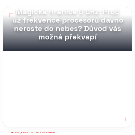
MAG_PULL // 07.08.2026
Magická hranice 5 GHz: Proč
už frekvence procesorů dávno
neroste do nebes? Důvod vás
možná překvapí