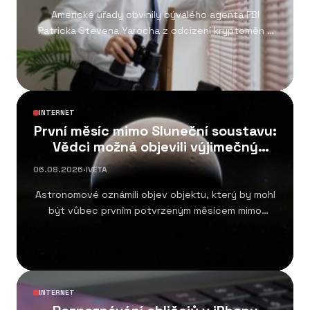
Americké úřady obvinily bývalého agenta FBI
Patricka Stevena Yarocha z odcizení kryptoměn v
hodnotě přibližně...
INTERNET
První měsíc mimo Sluneční soustavu:
Vědci možná objevili výjimečný
systém
06.08.2026
·
IVETA
Astronomové oznámili objev objektu, který by mohl
být vůbec prvním potvrzeným měsícem mimo
Sluneční soustavu....
INTERNET