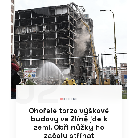
02
OBECNE
Ohořelé torzo výškové
budovy ve Zlíně jde k
zemi. Obří nůžky ho
začaly stříhat