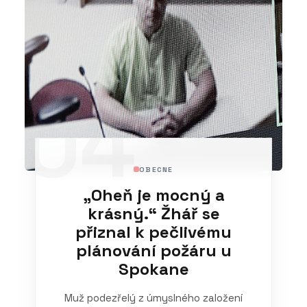
04
OBECNE
„Oheň je mocný a
krásný.“ Žhář se
přiznal k pečlivému
plánování požáru u
Spokane
Muž podezřelý z úmyslného založení