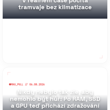
tramvaje bez klimatizace
MAG_PULL // 06.08.2026
Nikdy nebylo tak zle, aby
nemohlo být hůř: Po RAM, SSD
a GPU teď přichází zdražování
základních desek