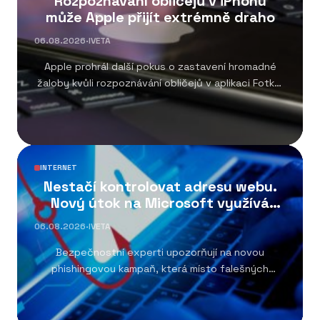
Rozpoznávání obličejů v iPhonu
může Apple přijít extrémně draho
06.08.2026
·
IVETA
Apple prohrál další pokus o zastavení hromadné
žaloby kvůli rozpoznávání obličejů v aplikaci Fotky.
Pokud...
INTERNET
Nestačí kontrolovat adresu webu.
Nový útok na Microsoft využívá
oficiální portál
06.08.2026
·
IVETA
Bezpečnostní experti upozorňují na novou
phishingovou kampaň, která místo falešných
přihlašovacích stránek využívá skutečný
přihlašovací...