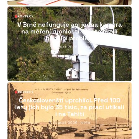
02
NOVINKY
V Brně nefunguje ani jedna kamera
na měření rychlosti. Město brzdí
banální problém
7. August 2026
· Iveta
03
NOVINKY
Českoslovenští uprchlíci. Před 100
lety jich bylo 35 tisíc, za prací utíkali
i na Tahiti
7. August 2026
· Iveta