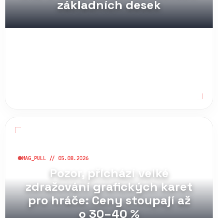
MAG_PULL // 05.08.2026
Pozor, přichází velké
zdražování grafických karet
pro hráče: Ceny stoupají až
o 30–40 %