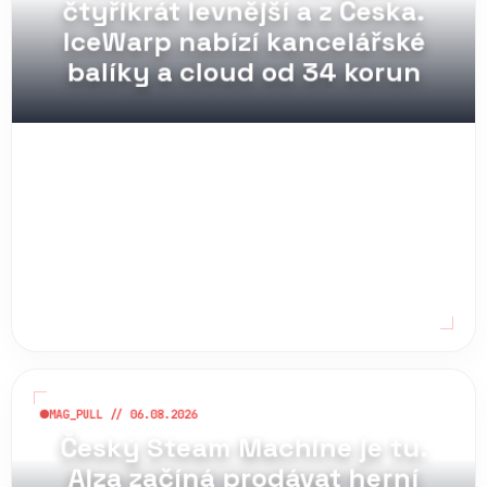
čtyřikrát levnější a z Česka.
IceWarp nabízí kancelářské
balíky a cloud od 34 korun
MAG_PULL // 06.08.2026
Český Steam Machine je tu.
Alza začíná prodávat herní