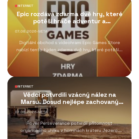
INTERNET
Epic rozdává zdarma dvě hry, které
potěší hráče adventur a
kooperativních her
07.08.2026
·
IVETA
Digitální obchod s videohrami Epic Games Store
nabízí tento týden zdarma dvě hry, které potěší...
INTERNET
Vědci potvrdili vzácný nález na
Marsu. Dosud nejlépe zachovaný
organický uhlík
07.08.2026
·
IVETA
Rover Perseverance potvrdil přítomnost
organického uhlíku v horninách kráteru Jezero.
Objev patří k nejvýznamnějším výsledkům...