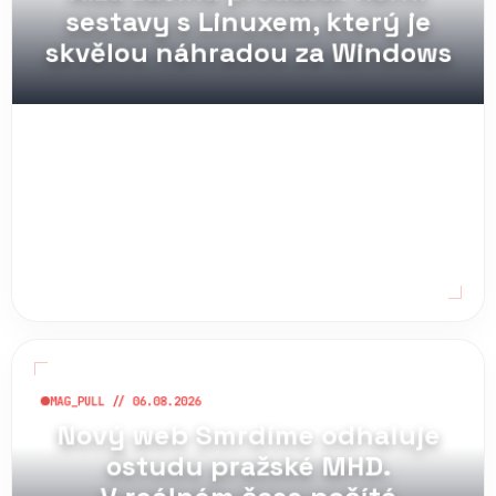
sestavy s Linuxem, který je
skvělou náhradou za Windows
MAG_PULL // 06.08.2026
Nový web Smrdíme odhaluje
ostudu pražské MHD.
V reálném čase počítá