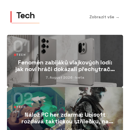
Tech
Zobrazit vše →
01
TECH
Fenomén zabijáků vlajkových lodí:
jak noví hráči dokázali přechytračit
mobilní obry
7. August 2026
· Iveta
02
TECH
Nálož PC her zdarma: Ubisoft
rozdává taktickou střílečku, na
Steamu získáte parádní klon Zeldy
7. August 2026
· Iveta