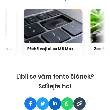
Microsoft chce, aby na Xbox Helix běhaly všechny hry, které kdy vyšly pro Xbox
Přehřívající se M5 Max MacBook Pro trápí zaseklé klávesy, cena opravy je $895
Líbil se vám tento článek?
Sdílejte ho!