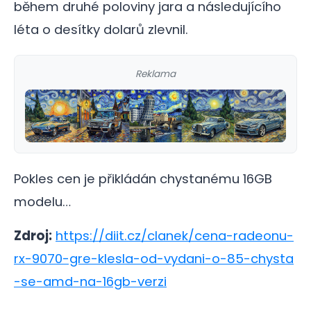
během druhé poloviny jara a následujícího
léta o desítky dolarů zlevnil.
Reklama
Pokles cen je přikládán chystanému 16GB
modelu…
Zdroj:
https://diit.cz/clanek/cena-radeonu-
rx-9070-gre-klesla-od-vydani-o-85-chysta
-se-amd-na-16gb-verzi